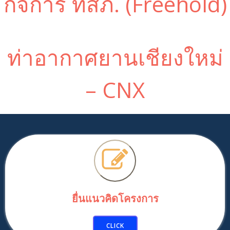
กิจการ ทสภ. (Freehold)
ท่าอากาศยานเชียงใหม่
– CNX
ยื่นแนวคิดโครงการ
CLICK