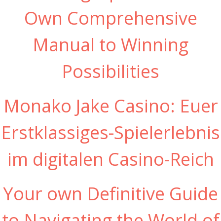
Own Comprehensive
Manual to Winning
Possibilities
Monako Jake Casino: Euer
Erstklassiges-Spielerlebnis
im digitalen Casino-Reich
Your own Definitive Guide
to Navigating the World of