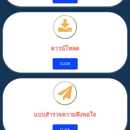
ดาวน์โหลด
CLICK
แบบสำรวจความพึงพอใจ
CLICK