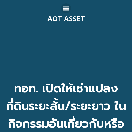
Skip
to
AOT ASSET
content
ทอท. เปิดให้เช่าแปลง
ที่ดินระยะสั้น/ระยะยาว ใน
กิจกรรมอันเกี่ยวกับหรือ